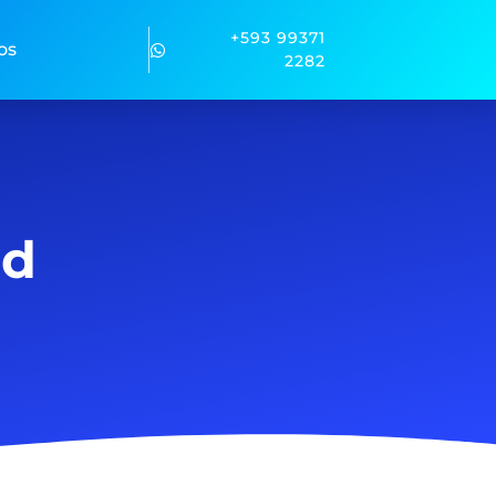
+593 99371
os
2282
ad