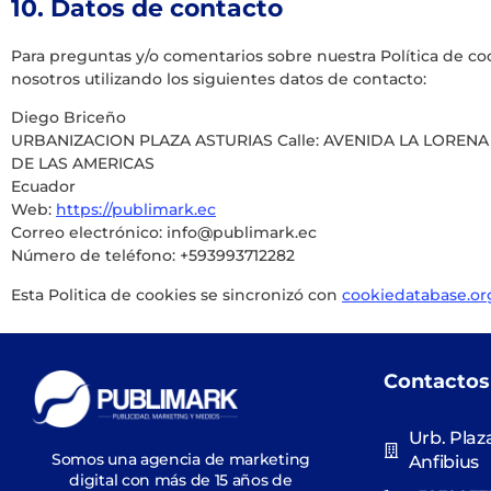
10. Datos de contacto
Para preguntas y/o comentarios sobre nuestra Política de co
nosotros utilizando los siguientes datos de contacto:
Diego Briceño
URBANIZACION PLAZA ASTURIAS Calle: AVENIDA LA LORENA
DE LAS AMERICAS
Ecuador
Web:
https://publimark.ec
Correo electrónico:
info@
publimark.ec
Número de teléfono: +593993712282
Esta Politica de cookies se sincronizó con
cookiedatabase.or
Contactos
Urb. Plaza
Somos una agencia de marketing
Anfibius
digital con más de 15 años de